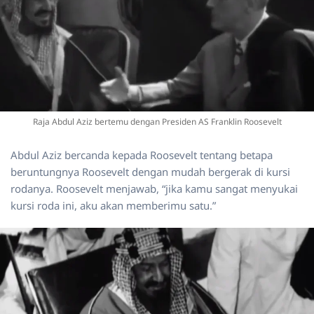
Raja Abdul Aziz bertemu dengan Presiden AS Franklin Roosevelt
Abdul Aziz bercanda kepada Roosevelt tentang betapa
beruntungnya Roosevelt dengan mudah bergerak di kursi
rodanya. Roosevelt menjawab, “jika kamu sangat menyukai
kursi roda ini, aku akan memberimu satu.”