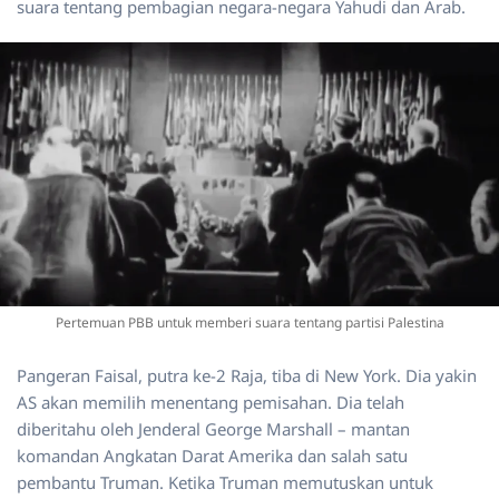
suara tentang pembagian negara-negara Yahudi dan Arab.
Pertemuan PBB untuk memberi suara tentang partisi Palestina
Pangeran Faisal, putra ke-2 Raja, tiba di New York. Dia yakin
AS akan memilih menentang pemisahan. Dia telah
diberitahu oleh Jenderal George Marshall – mantan
komandan Angkatan Darat Amerika dan salah satu
pembantu Truman. Ketika Truman memutuskan untuk