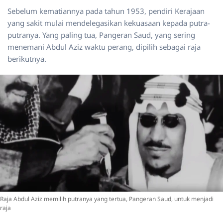
Sebelum kematiannya pada tahun 1953, pendiri Kerajaan
yang sakit mulai mendelegasikan kekuasaan kepada putra-
putranya. Yang paling tua, Pangeran Saud, yang sering
menemani Abdul Aziz waktu perang, dipilih sebagai raja
berikutnya.
Raja Abdul Aziz memilih putranya yang tertua, Pangeran Saud, untuk menjadi
raja