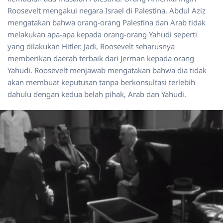
Roosevelt mengakui negara Israel di Palestina. Abdul Aziz
mengatakan bahwa orang-orang Palestina dan Arab tidak
melakukan apa-apa kepada orang-orang Yahudi seperti
yang dilakukan Hitler. Jadi, Roosevelt seharusnya
memberikan daerah terbaik dari Jerman kepada orang
Yahudi. Roosevelt menjawab mengatakan bahwa dia tidak
akan membuat keputusan tanpa berkonsultasi terlebih
dahulu dengan kedua belah pihak, Arab dan Yahudi.