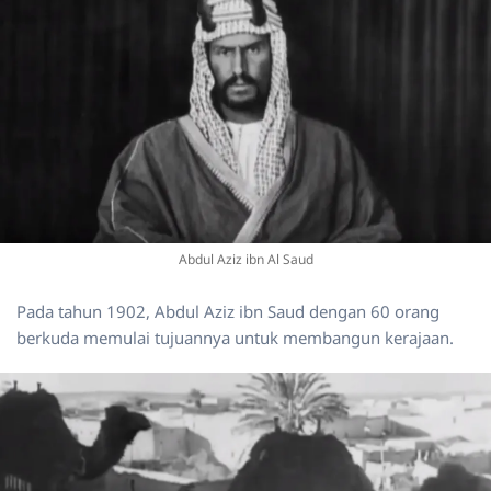
Abdul Aziz ibn Al Saud
Pada tahun 1902, Abdul Aziz ibn Saud dengan 60 orang
berkuda memulai tujuannya untuk membangun kerajaan.