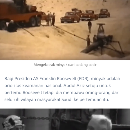
Mengekstrak minyak dari padang pasir
Bagi Presiden AS Franklin Roosevelt (FDR), minyak adalah
prioritas keamanan nasional. Abdul Aziz setuju untuk
bertemu Roosevelt tetapi dia membawa orang-orang dari
seluruh wilayah masyarakat Saudi ke pertemuan itu.