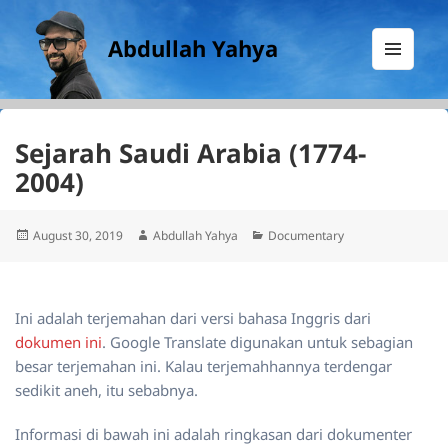
Abdullah Yahya
MENU
AND
WIDGETS
Sejarah Saudi Arabia (1774-
2004)
Posted
Author
Categories
August 30, 2019
Abdullah Yahya
Documentary
on
Ini adalah terjemahan dari versi bahasa Inggris dari
dokumen ini
. Google Translate digunakan untuk sebagian
besar terjemahan ini. Kalau terjemahhannya terdengar
sedikit aneh, itu sebabnya.
Informasi di bawah ini adalah ringkasan dari dokumenter